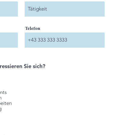
Telefon
ressieren Sie sich?
nts
n
beiten
g