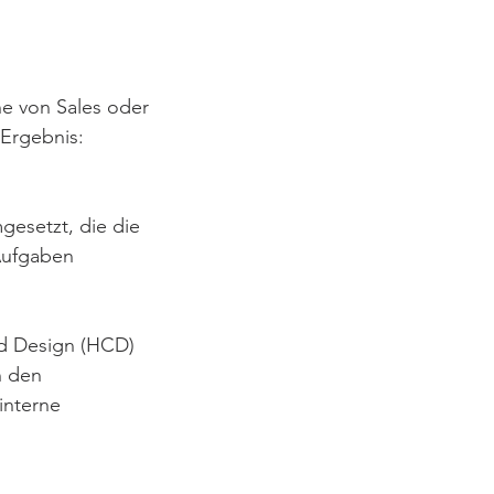
e von Sales oder
 Ergebnis:
esetzt, die die
Aufgaben
ed Design (HCD)
n den
interne