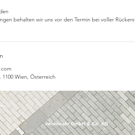
nden
gen behalten wir uns vor den Termin bei voller Rückers
n
r.com
 1100 Wien, Österreich
swohlwahr GmbH & Co. KG