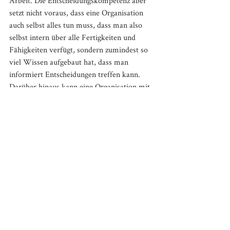
Arbeit. Die Entscheidungskompetenz aber 
setzt nicht voraus, dass eine Organisation 
auch selbst alles tun muss, dass man also 
selbst intern über alle Fertigkeiten und 
Fähigkeiten verfügt, sondern zumindest so 
viel Wissen aufgebaut hat, dass man 
informiert Entscheidungen treffen kann. 
Darüber hinaus kann eine Organisation mit 
Entscheidungskompetenz auch die Folgen 
der Entscheidungen strategisch planbar 
abschätzen. Nun muss eine Firma jedoch 
entscheiden, wie sie sich verhält. „Zu 
handeln“ klingt viel besser … doch handeln, 
ohne über Wissen zu verfügen ist nichts 
anderes als Aktionismus. Und so schreitet 
die Organisation voran - stetig in dem 
Gefühl, etwas zu tun und doch immer tiefer 
sinkend in den Sumpf einer immer 
riskanter werdenden Realität. Besonders 